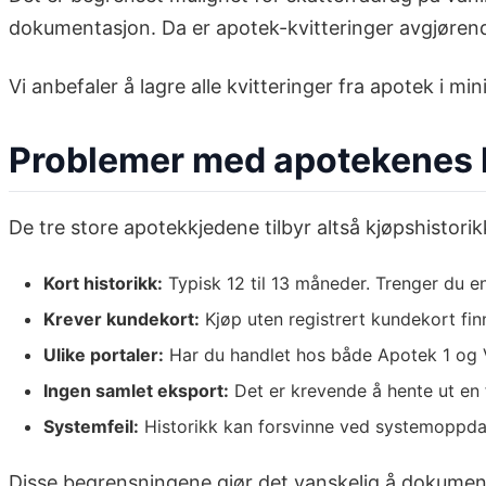
dokumentasjon. Da er apotek-kvitteringer avgjørend
Vi anbefaler å lagre alle kvitteringer fra apotek i m
Problemer med apotekenes 
De tre store apotekkjedene tilbyr altså kjøpshistor
Kort historikk:
Typisk 12 til 13 måneder. Trenger du en 
Krever kundekort:
Kjøp uten registrert kundekort fin
Ulike portaler:
Har du handlet hos både Apotek 1 og V
Ingen samlet eksport:
Det er krevende å hente ut en f
Systemfeil:
Historikk kan forsvinne ved systemoppdate
Disse begrensningene gjør det vanskelig å dokumenter