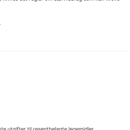
.
e utgifter til reseptbelagte legemidler.