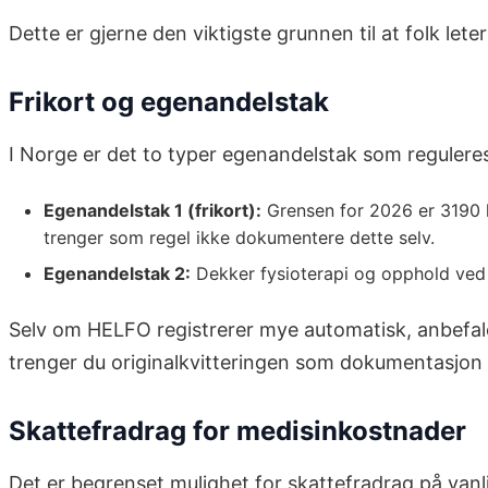
Dette er gjerne den viktigste grunnen til at folk let
Frikort og egenandelstak
I Norge er det to typer egenandelstak som reguler
Egenandelstak 1 (frikort):
Grensen for 2026 er 3190 k
trenger som regel ikke dokumentere dette selv.
Egenandelstak 2:
Dekker fysioterapi og opphold ved 
Selv om HELFO registrerer mye automatisk, anbefaler
trenger du originalkvitteringen som dokumentasjon
Skattefradrag for medisinkostnader
Det er begrenset mulighet for skattefradrag på vanl