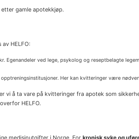
er etter gamle apotekkjøp.
es av HELFO:
r. Egenandeler ved lege, psykolog og reseptbelagte legem
opptreningsinstitusjoner. Her kan kvitteringer være nødv
 vi å ta vare på kvitteringer fra apotek som sikkerhe
 overfor HELFO.
ige medisinutgifter i Norge. For
kronisk syke og ufør