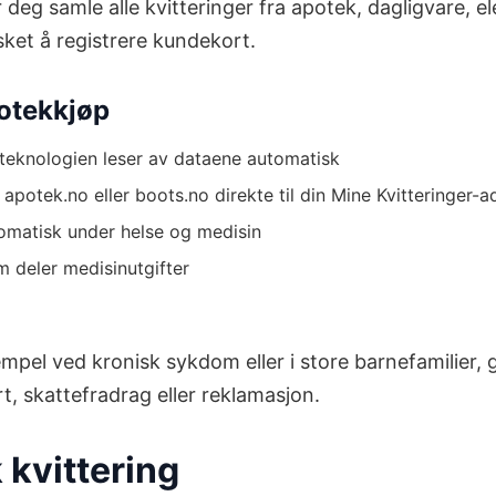
 deg samle alle kvitteringer fra apotek, dagligvare, el
sket å registrere kundekort.
potekkjøp
eknologien leser av dataene automatisk
 apotek.no eller boots.no direkte til din Mine Kvitteringer-a
omatisk under helse og medisin
 deler medisinutgifter
l ved kronisk sykdom eller i store barnefamilier, gir
ort, skattefradrag eller reklamasjon.
kvittering