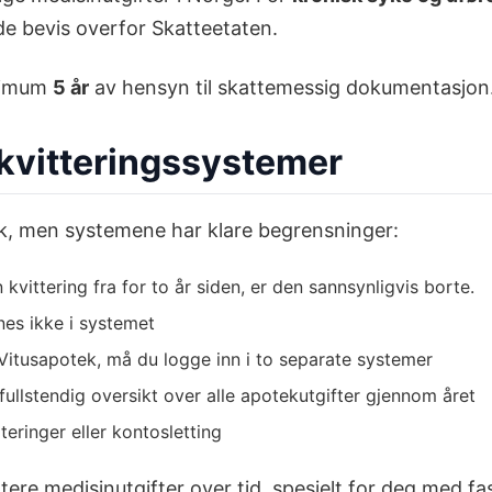
e bevis overfor Skatteetaten.
inimum
5 år
av hensyn til skattemessig dokumentasjon
kvitteringssystemer
ikk, men systemene har klare begrensninger:
kvittering fra for to år siden, er den sannsynligvis borte.
nes ikke i systemet
itusapotek, må du logge inn i to separate systemer
ullstendig oversikt over alle apotekutgifter gjennom året
ringer eller kontosletting
e medisinutgifter over tid, spesielt for deg med fast