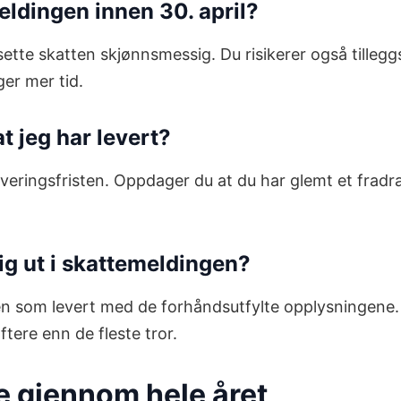
eldingen innen 30. april?
sette skatten skjønnsmessig. Du risikerer også tilleg
er mer tid.
t jeg har levert?
veringsfristen. Oppdager du at du har glemt et fradrag
tig ut i skattemeldingen?
en som levert med de forhåndsutfylte opplysningene. 
tere enn de fleste tror.
ne gjennom hele året