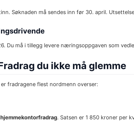
tinn. Søknaden må sendes inn før 30. april. Utsettelse
ingsdrivende
026. Du må i tillegg levere næringsoppgaven som vedle
 Fradrag du ikke må glemme
r er fradragene flest nordmenn overser:
å
hjemmekontorfradrag
. Satsen er 1 850 kroner per 