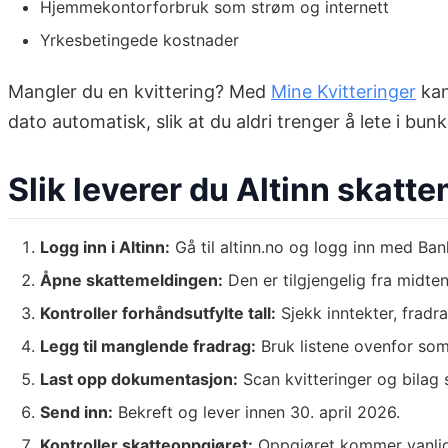
Hjemmekontorforbruk som strøm og internett
Yrkesbetingede kostnader
Mangler du en kvittering? Med
Mine Kvitteringer
kan
dato automatisk, slik at du aldri trenger å lete i bunk
Slik leverer du Altinn skatt
Logg inn i Altinn:
Gå til altinn.no og logg inn med Bank
Åpne skattemeldingen:
Den er tilgjengelig fra midte
Kontroller forhåndsutfylte tall:
Sjekk inntekter, frad
Legg til manglende fradrag:
Bruk listene ovenfor som 
Last opp dokumentasjon:
Scan kvitteringer og bilag 
Send inn:
Bekreft og lever innen 30. april 2026.
Kontroller skatteoppgjøret:
Oppgjøret kommer vanligv