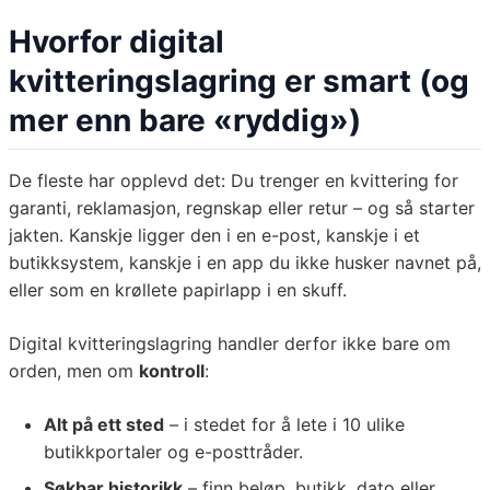
Hvorfor digital
kvitteringslagring er smart (og
mer enn bare «ryddig»)
De fleste har opplevd det: Du trenger en kvittering for
garanti, reklamasjon, regnskap eller retur – og så starter
jakten. Kanskje ligger den i en e-post, kanskje i et
butikksystem, kanskje i en app du ikke husker navnet på,
eller som en krøllete papirlapp i en skuff.
Digital kvitteringslagring handler derfor ikke bare om
orden, men om
kontroll
:
Alt på ett sted
– i stedet for å lete i 10 ulike
butikkportaler og e-posttråder.
Søkbar historikk
– finn beløp, butikk, dato eller