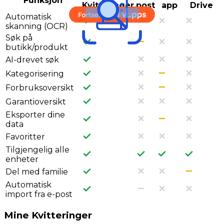
Funksjon
Kvitteringer
post
app
Drive
Automatisk
skanning (OCR)
Søk på
butikk/produkt
AI-drevet søk
Kategorisering
Forbruksoversikt
Garantioversikt
Eksporter dine
data
Favoritter
Tilgjengelig alle
enheter
Del med familie
Automatisk
import fra e-post
Mine Kvitteringer